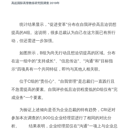
高起国际高管教练研究院调查 2019年
统计结果显示，"促进变革"分布在自我评价高且迫切想
提高的A组。这说明，很多总裁认为自己在这方面已有所行
动，但还需进一步加强。
如图所示，B组为尚无行动且想迫切提高的区域。分布
在这一组中的"支持成长"、"信息传达"、"沟通"和"目标指
示"四项具有一个共同特征，即均与其他人相关联。
位于C组的"责任心"、"自我管理"是总裁们一直践行且
不急需提高的要素。自我评价低且迫切程度低的D组仅有"完
成业务"一个要素。
为验证上述倾向是否为企业总裁的特有趋势，CRI还对
参加本次调查的1,900位企业经理层进行了相同的对比分
析。 结果表明，企业经理层仅在"沟通"一项上与企业总