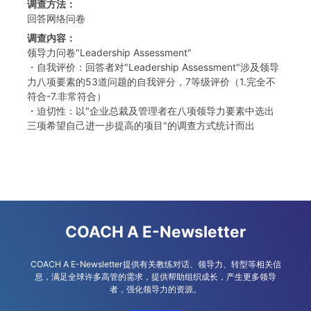
调查方法：
回答网络问卷
调查内容：
领导力问卷"Leadership Assessment"
・自我评价：回答者对"Leadership Assessment"涉及领导
力八项要素的53道问题的自我评分，7等级评价（1.完全不
符合-7.非常符合）
・迫切性：以"企业总裁及管理者在八项领导力要素中选出
三项希望自己进一步提高的项目"的调查方式统计而出
COACH A E-Newsletter
COACH A E-Newsletter提供有关教练对话、领导力、转型等相关信
息，满足全球许多高管的需求，提供帮助组织成长，产生更多领导
者，强化领导力的资源。